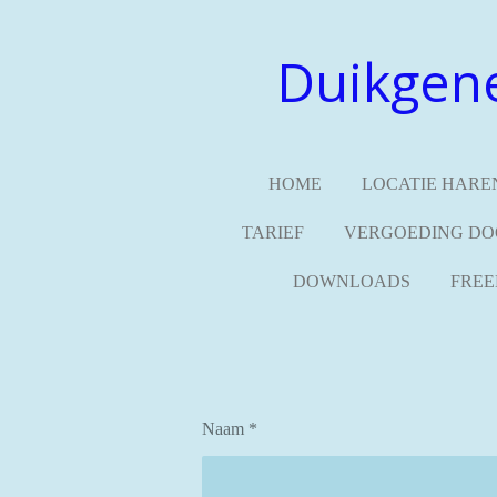
Ga
direct
Duikgen
naar
de
hoofdinhoud
HOME
LOCATIE HARE
TARIEF
VERGOEDING DO
DOWNLOADS
FREE
Naam *