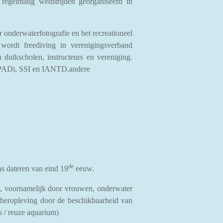
egelmatig wedstrijden georganiseerd in
r onderwaterfotografie en het recreationeel
wordt freediving in verenigingsverband
u duikscholen, instructeurs en vereniging.
der PADi, SSI en IANTD.andere
de
s dateren van eind 19
eeuw.
dt, voornamelijk door vrouwen, onderwater
heropleving door de beschikbaarheid van
ns / reuze aquarium)