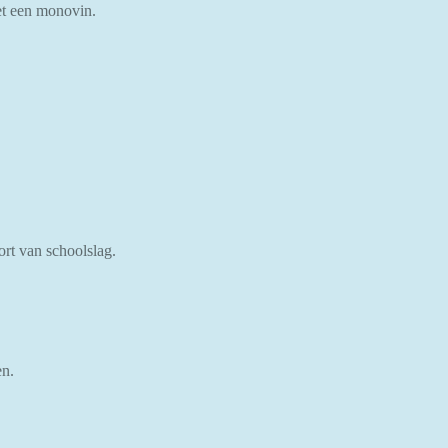
met een monovin.
rt van schoolslag.
en.