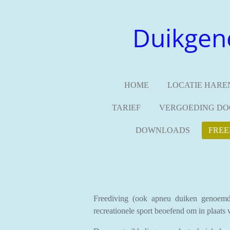
Ga
direct
Duikgen
naar
de
hoofdinhoud
HOME
LOCATIE HARE
TARIEF
VERGOEDING DO
DOWNLOADS
FREE
Freediving (ook apneu duiken genoemd)
recreationele sport beoefend om in plaats