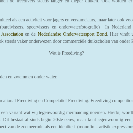
en de freedivers steeds langer en dieper duiken. Ook worden er r
itieel als een activiteit voor jagers en verzamelaars, maar later ook voo
arelvissers, speervissers en onderwaterfotografie) In Nederland 
 Association
en de
Nederlandse Onderwatersport Bond
. Hier vindt 
it ook steeds vaker onderwezen door commerciële duikscholen van on
Wat is Freediving?
uden en zwemmen onder water.
eational Freediving en Competatief Freediving. Freediving competition
 ook een variant wat wij tegenwoordig mermaiding noemen. Hierbij wor
it bestaat al sinds begin 20ste eeuw, maar kent tegenwoordig een 
pect van de zeemeermin als een identiteit. (monofin – artistic expressio