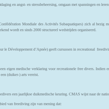
itdaging en angst- en stressbeheersing, omgaan met spanningen en lere
Conf
é
d
é
ration Mondiale des Activit
é
s Subaquatiques) zich al bezig
erkend wordt en sinds 2000 structureel wedstrijden organiseerd.
our le D
é
veloppement d’Apn
é
e) geeft cursussen in recreational freed
een eigen medische verklaring voor recreationele free divers. Indien 
een (duiker-) arts vereist.
reedivers een jaarlijkse duikmedische keuring. CMAS wijst naar de natio
bied van freediving zijn van mening dat: